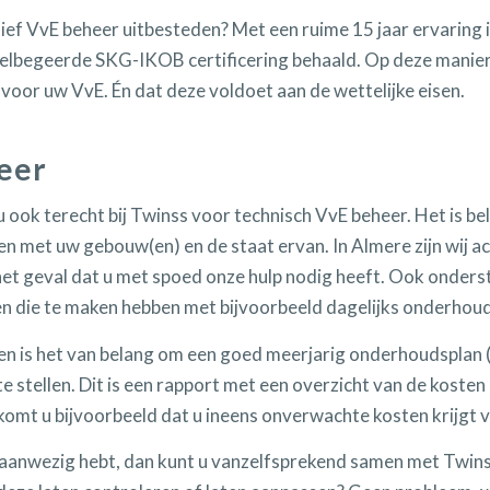
tief VvE beheer uitbesteden? Met een ruime 15 jaar ervaring 
 felbegeerde SKG-IKOB certificering behaald. Op deze manier
voor uw VvE. Én dat deze voldoet aan de wettelijke eisen.
eer
u ook terecht bij Twinss voor technisch VvE beheer. Het is b
ken met uw gebouw(en) en de staat ervan. In Almere zijn wij a
het geval dat u met spoed onze hulp nodig heeft. Ook onders
n die te maken hebben met bijvoorbeeld dagelijks onderhoud
 is het van belang om een goed meerjarig onderhoudsplan 
 stellen. Dit is een rapport met een overzicht van de kos
omt u bijvoorbeeld dat u ineens onverwachte kosten krijgt 
anwezig hebt, dan kunt u vanzelfsprekend samen met Twinss