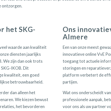
te ontzorgen.
or het SKG-
Ons innovatie
Almere
veel waarde aan kwaliteit
Een van onze meest gewaa
onze diensten jaarlijks
innovatieve online VvE Po
 We zijn dan ook trots
toegang tot actuele infor
et SKG-IKOB. Dit
storingen en reparatiever
ge kwaliteit, een goed
platform verbetert de effi
lijkse betrouwbaarheid.
partijen.
rder dan alleen het
Wat ons onderscheidt van
genaren. We kiezen bewust
professionele aanpak, bet
elaties, het bevorderen
voor ons als uw partner v