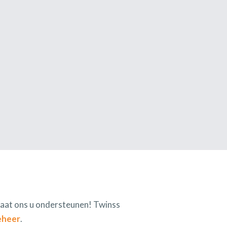
 Laat ons u ondersteunen! Twinss
eheer
.