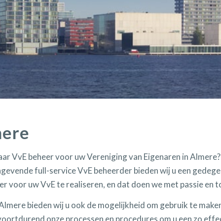
mere
aar VvE beheer voor uw Vereniging van Eigenaren in Almere?
angevende full-service VvE beheerder bieden wij u een gede
er voor uw VvE te realiseren, en dat doen we met passie en t
 Almere bieden wij u ook de mogelijkheid om gebruik te make
n voortdurend onze processen en procedures om u een zo effe