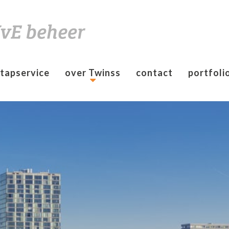
Informatie & Zelf Regelen
tapservice
over Twinss
contact
portfoli