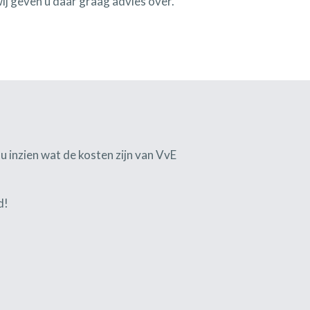
ij geven u daar graag advies over.
t u inzien wat de kosten zijn van VvE
d!