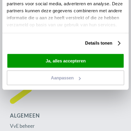
Ambassadeur
partners voor social media, adverteren en analyse. Deze
Algemene voorwaarden
partners kunnen deze gegevens combineren met andere
informatie die u aan ze heeft verstrekt of die ze hebben
Disclaimer
verzameld op basis van uw gebruik van hun services.
Details tonen
Ja, alles accepteren
Aanpassen
ALGEMEEN
VvE beheer