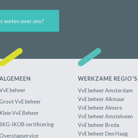
r weten over ons?
ALGEMEEN
WERKZAME REGIO’S
VvE beheer
VvE beheer Amsterdam
VvE beheer Alkmaar
Groot VvE beheer
VvE beheer Almere
Klein VvE Beheer
VvE beheer Amstelveen
SKG-IKOB certificering
VvE beheer Breda
VvE beheer Den Haag
Overstapservice