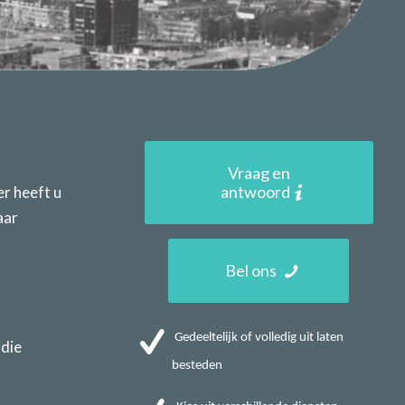
Vraag en
antwoord
er heeft u
aar
Bel ons
Gedeeltelijk of volledig uit laten
 die
besteden