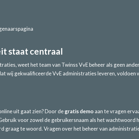
eigenaarspagina
it staat centraal
straties, weet het team van Twinss VvE beheer als geen ande
rdat wij gekwalificeerde VvE administraties leveren, voldoen w
nline uit gaat zien? Door de
gratis demo
aan te vragen ervaa
. Gebruik voor zowel de gebruikersnaam als het wachtwoord 
rd graag te woord. Vragen over het beheer van administrati