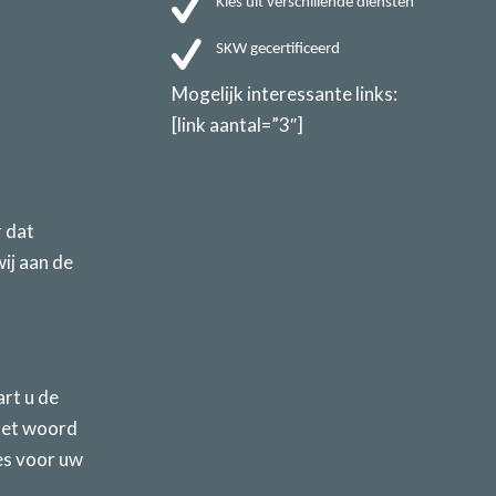
Kies uit verschillende diensten
SKW gecertificeerd
Mogelijk interessante links:
[link aantal=”3″]
r dat
ij aan de
rt u de
het woord
es voor uw