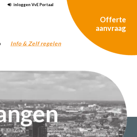
inloggen VvE Portaal
Offerte
aanvraag
o
Info & Zelf regelen