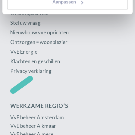
Aanpassen
SKG-IKOB certificering
Overstapservice
Stel uw vraag
Nieuwbouw vve oprichten
Ontzorgen = woonplezier
VvE Energie
Klachten en geschillen
Privacy verklaring
WERKZAME REGIO’S
VvE beheer Amsterdam
VvE beheer Alkmaar
VvE beheer Almere