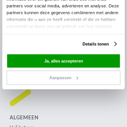
partners voor social media, adverteren en analyse. Deze
Ambassadeur
partners kunnen deze gegevens combineren met andere
Algemene voorwaarden
informatie die u aan ze heeft verstrekt of die ze hebben
Disclaimer
verzameld op basis van uw gebruik van hun services.
Details tonen
Ja, alles accepteren
Aanpassen
ALGEMEEN