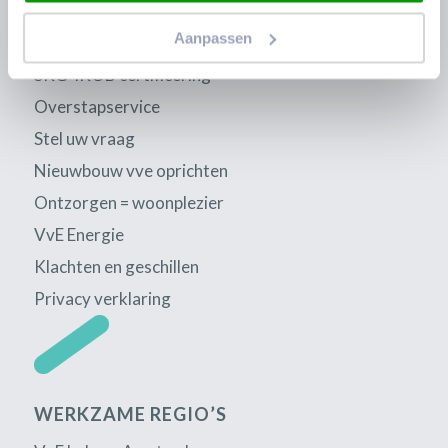
Groot VvE beheer
Aanpassen
Klein VvE Beheer
SKG-IKOB certificering
Overstapservice
Stel uw vraag
Nieuwbouw vve oprichten
Ontzorgen = woonplezier
VvE Energie
Klachten en geschillen
Privacy verklaring
WERKZAME REGIO’S