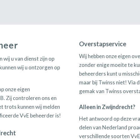
eheer
Overstapservice
Wij hebben onze eigen ov
wij u van dienst zijn op
zonder enige moeite te ku
 kunnen wij u ontzorgen op
beheerders kunt u misschie
maar bij Twinss niet! Via 
op onze eigen
gemak van Twinss oversta
 Zij controleren ons en
Alleen in Zwijndrecht?
t trots kunnen wij melden
iceerde VvE beheerder is!
Het antwoord op deze vraag
delen van Nederland proac
drecht
verschillende soorten VvE