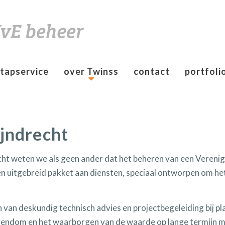
Informatie & Zelf Regelen
tapservice
over Twinss
contact
portfoli
jndrecht
cht weten we als geen ander dat het beheren van een Vereni
een uitgebreid pakket aan diensten, speciaal ontworpen om h
en van deskundig technisch advies en projectbegeleiding bij 
igendom en het waarborgen van de waarde op lange termijn 