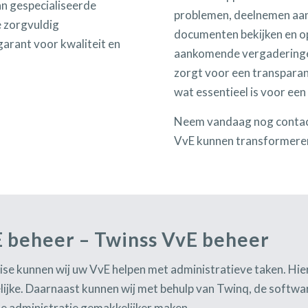
n gespecialiseerde
problemen, deelnemen aan 
 zorgvuldig
documenten bekijken en op
garant voor kwaliteit en
aankomende vergaderinge
zorgt voor een transparan
wat essentieel is voor ee
Neem vandaag nog contac
VvE kunnen transformere
E beheer – Twinss VvE beheer
ise kunnen wij uw VvE helpen met administratieve taken. Hier
elijke. Daarnaast kunnen wij met behulp van Twinq, de softw
de administratie gemakkelijker maken.