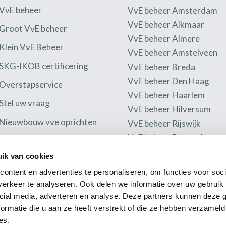
VvE beheer
VvE beheer Amsterdam
VvE beheer Alkmaar
Groot VvE beheer
VvE beheer Almere
Klein VvE Beheer
VvE beheer Amstelveen
SKG-IKOB certificering
VvE beheer Breda
VvE beheer Den Haag
Overstapservice
VvE beheer Haarlem
Stel uw vraag
VvE beheer Hilversum
Nieuwbouw vve oprichten
VvE beheer Rijswijk
VvE beheer Rotterdam
Ontzorgen = woonplezier
VvE beheer Utrecht
ik van cookies
VvE Energie
VvE beheer Haaglanden
ontent en advertenties te personaliseren, om functies voor soci
Klachten en geschillen
erkeer te analyseren. Ook delen we informatie over uw gebruik 
Privacy verklaring
cial media, adverteren en analyse. Deze partners kunnen deze
ormatie die u aan ze heeft verstrekt of die ze hebben verzameld
es.