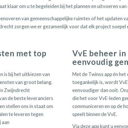
aat klaar om u te begeleiden bij het plannen en uitvoeren
 renoveren van gemeenschappelijke ruimtes of het updaten v
recht zorgen we er gezamenlijk voor dat elk project soepel 
ten met top
VvE beheer in
eenvoudig ge
 is bij het uitkiezen van
Met de Twinss app én het 
ensten van groot belang.
toegankelijk is, wordt VvE
in Zwijndrecht
eenvoudiger dan ooit. Onz
an de beste leveranciers
die het voor VvE-leden ge
n stellen ons in staat om
communiceren en op de hoo
len te leveren tegen
speelt binnen de VvE.
j aan
Via deze app kunt u eenv