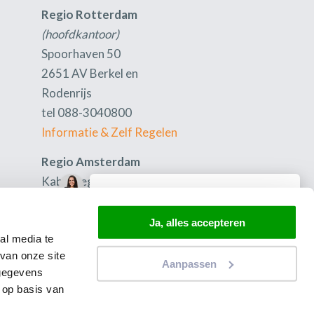
Regio Rotterdam
(hoofdkantoor)
Spoorhaven 50
2651 AV Berkel en
Rodenrijs
tel 088-3040800
Informatie & Zelf Regelen
Regio Amsterdam
Kabelweg 57
1014BA Amsterdam
tel 088-3040800
Ja, alles accepteren
al media te
Informatie & Zelf Regelen
van onze site
Aanpassen
K.v.K.
66344352
 gegevens
 op basis van